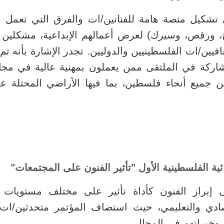
تشكيل منصة هامة للفنانين/ات والفرق التي تعمل في 
ورقص، وسيرك) لعرض أعمالهم الإبداعية، مشكلين ح
فيين/ات الفلسطينيين والدوليين. تجدر الإشارة بأنه تم ا
مشاركة في الملتقى ممن يعملون بمهنية عالية في مجا
ئية الفلسطينية الأول "تأثير الفنون على المجتمعات"
إبراز الفنون كأداة تأثير على مختلف مستويات ال
صادي والتعليمي، حيث استضاف المؤتمر متحدثين/ات
وخبراتهم في المجال.