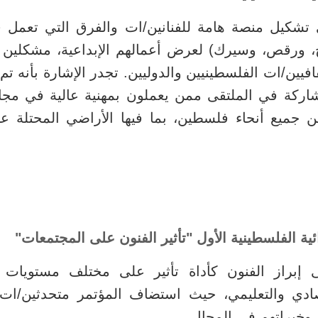
تشكيل منصة هامة للفنانين/ات والفرق التي تعمل في 
ورقص، وسيرك) لعرض أعمالهم الإبداعية، مشكلين ح
فيين/ات الفلسطينيين والدوليين. تجدر الإشارة بأنه تم ا
مشاركة في الملتقى ممن يعملون بمهنية عالية في مجا
ئية الفلسطينية الأول "تأثير الفنون على المجتمعات"
إبراز الفنون كأداة تأثير على مختلف مستويات ال
صادي والتعليمي، حيث استضاف المؤتمر متحدثين/ات
وخبراتهم في المجال.